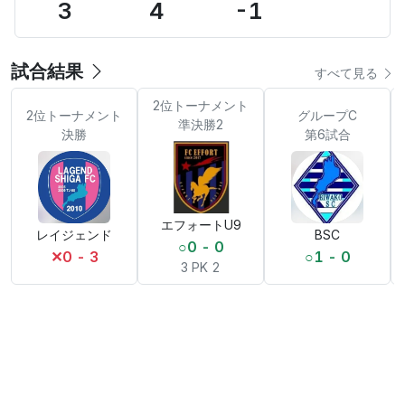
3
4
-1
試合結果
すべて見る
2位トーナメント
2位トーナメント
グループC
準決勝2
決勝
第6試合
エフォートU9
レイジェンド
BSC
○
0 - 0
✕
0 - 3
○
1 - 0
3 PK 2