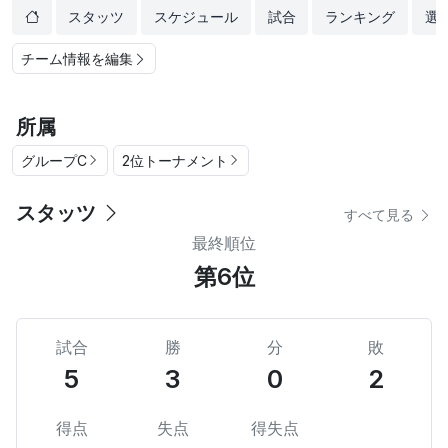
スタッツ
スケジュール
試合
ランキング
選
チーム情報を編集
所属
グループC
2位トーナメント
スタッツ
すべて見る
最終順位
第6位
試合
勝
分
敗
5
3
0
2
得点
失点
得失点