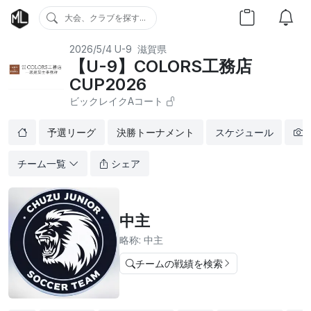
大会、クラブを探す...
2026/5/4
U-9
滋賀県
【U-9】COLORS工務店
CUP2026
ビックレイクAコート
予選リーグ
決勝トーナメント
スケジュール
チーム一覧
シェア
中主
略称: 中主
チームの戦績を検索