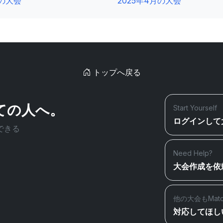
0の大会
2025年4月の大会
トップへ戻る
ての人へ。
Start Yourself
ログインして
できる
Need Help?
大会作成を依
他の大会もMat
対応してほし