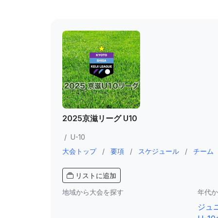
2025京滋リーグ U10
/
U-10
大会トップ
/
要項
/
スケジュール
/
チーム
リストに追加
地域から大会を探す
年代か
ジュ