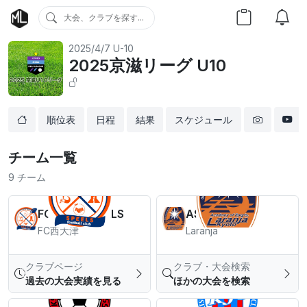
大会、クラブを探す...
2025/4/7
U-10
2025京滋リーグ U10
順位表
日程
結果
スケジュール
チーム一覧
9 チーム
FC西大津SPEELS
AS Laranja
FC西大津
Laranja
クラブページ
クラブ・大会検索
過去の大会実績を見る
ほかの大会を検索