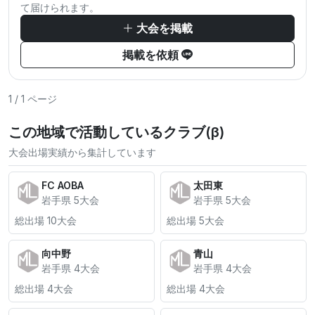
て届けられます。
大会を掲載
掲載を依頼
1 / 1 ページ
この地域で活動しているクラブ(β)
大会出場実績から集計しています
FC AOBA
太田東
岩手県 5大会
岩手県 5大会
総出場 10大会
総出場 5大会
向中野
青山
岩手県 4大会
岩手県 4大会
総出場 4大会
総出場 4大会