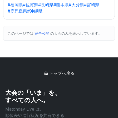
#福岡県
#佐賀県
#長崎県
#熊本県
#大分県
#宮崎県
#鹿児島県
#沖縄県
このページでは
完全公開
の大会のみを表示しています。
トップへ戻る
大会の「いま」を、
すべての人へ。
Matchday Live は、
順位表や進行状況を共有できる