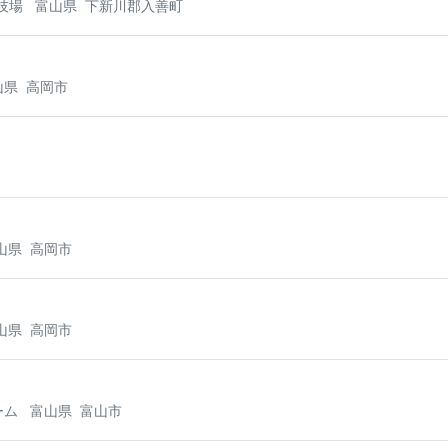
技場
富山県
下新川郡入善町
山県
高岡市
山県
高岡市
山県
高岡市
ーム
富山県
富山市