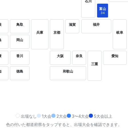
石川
富山
34
根
鳥取
滋賀
福井
兵庫
京都
岐阜
島
岡山
媛
香川
大阪
奈良
愛知
三重
知
徳島
和歌山
出場なし
1大会
2大会
3〜4大会
5大会以上
色の付いた都道府県をタップすると、出場大会を確認できます。