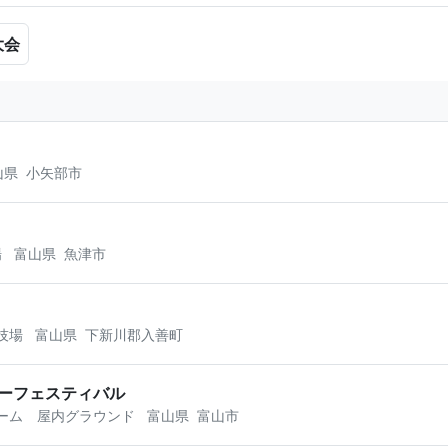
大会
山県
小矢部市
場
富山県
魚津市
技場
富山県
下新川郡入善町
カーフェスティバル
ーム 屋内グラウンド
富山県
富山市