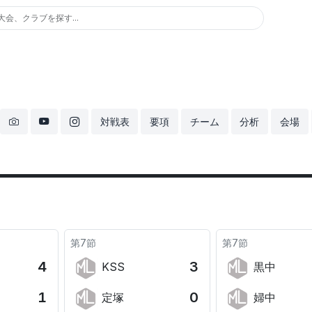
大会、クラブを探す...
対戦表
要項
チーム
分析
会場
第7節
第7節
4
3
KSS
黒中
1
0
定塚
婦中