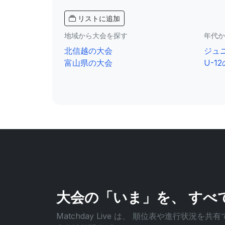
リストに追加
地域から大会を探す
年代か
北信越の大会
ジュ
富山県の大会
U-1
大会の「いま」を、
すべ
Matchday Live は、
順位表や進行状況を共有