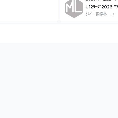
U12ﾘｰｸﾞ2026 Fﾌ
ｵﾘﾊﾞｰ 殿様林 ｺｱ