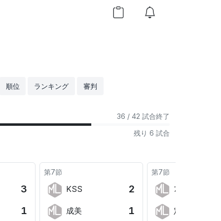
順位
ランキング
審判
36
/ 42 試合終了
残り 6 試合
第7節
第7節
3
2
KSS
ﾌﾟﾘﾏ
1
1
成美
定塚