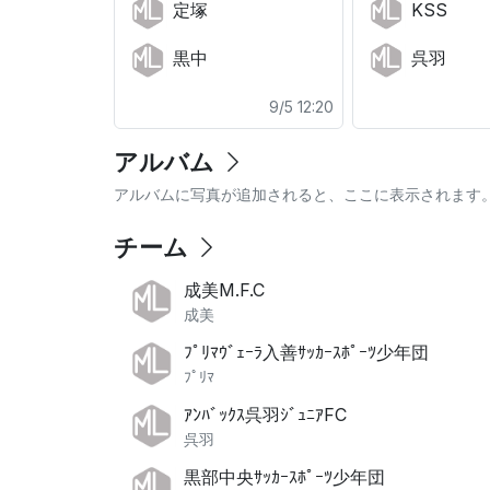
定塚
KSS
黒中
呉羽
9/5 12:20
アルバム
アルバムに写真が追加されると、ここに表示されます
チーム
成美M.F.C
成美
ﾌﾟﾘﾏｳﾞｪｰﾗ入善ｻｯｶｰｽﾎﾟｰﾂ少年団
ﾌﾟﾘﾏ
ｱﾝﾊﾞｯｸｽ呉羽ｼﾞｭﾆｱFC
呉羽
黒部中央ｻｯｶｰｽﾎﾟｰﾂ少年団