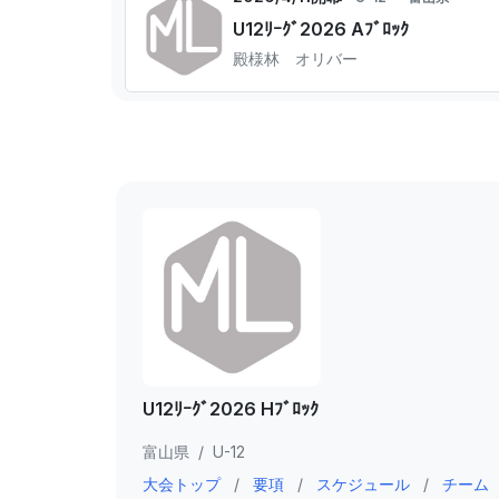
U12ﾘｰｸﾞ2026 Aﾌﾞﾛｯｸ
殿様林 オリバー
U12ﾘｰｸﾞ2026 Hﾌﾞﾛｯｸ
富山県
/
U-12
大会トップ
/
要項
/
スケジュール
/
チーム