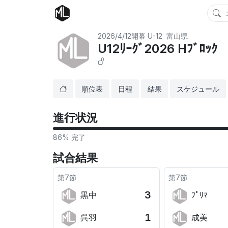
2026/4/12開幕
U-12
富山県
U12ﾘｰｸﾞ2026 Hﾌﾞﾛｯｸ
順位表
日程
結果
スケジュール
進行状況
86% 完了
試合結果
第7節
第7節
3
黒中
ﾌﾟﾘﾏ
1
呉羽
成美