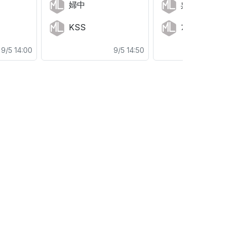
婦中
呉羽
KSS
ﾌﾟﾘﾏ
9/5 14:00
9/5 14:50
9