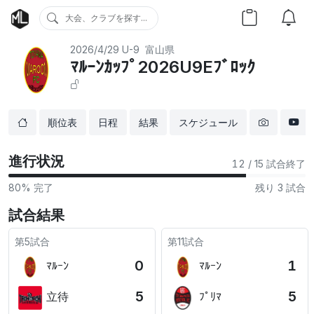
大会、クラブを探す...
2026/4/29
U-9
富山県
ﾏﾙｰﾝｶｯﾌﾟ2026U9Eﾌﾞﾛｯｸ
順位表
日程
結果
スケジュール
進行状況
12
/ 15 試合終了
80% 完了
残り 3 試合
試合結果
第5試合
第11試合
0
1
ﾏﾙｰﾝ
ﾏﾙｰﾝ
5
5
立待
ﾌﾟﾘﾏ