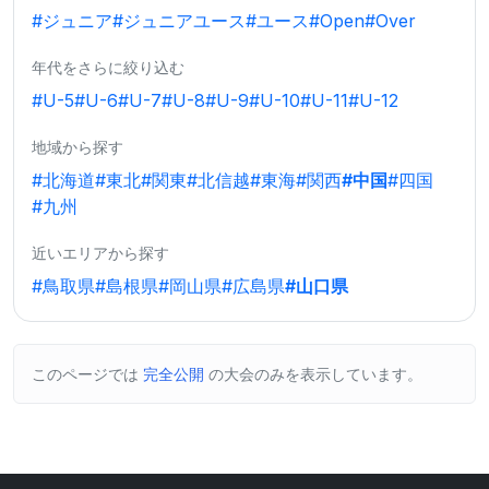
#ジュニア
#ジュニアユース
#ユース
#Open
#Over
年代をさらに絞り込む
#U-5
#U-6
#U-7
#U-8
#U-9
#U-10
#U-11
#U-12
地域から探す
#北海道
#東北
#関東
#北信越
#東海
#関西
#中国
#四国
#九州
近いエリアから探す
#鳥取県
#島根県
#岡山県
#広島県
#山口県
このページでは
完全公開
の大会のみを表示しています。