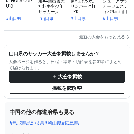
RENOFA CUP
第44回出雲大
第8回おのだ
ジュニアサッ
U10
社杯争奪少年
サンパーク杯
カーフェステ
サッカー大会
U-10
ィバルin山口
U-10
FINTA CUP U-
#山口県
#山口県
#山口県
#山口県
10
最新の大会をもっと見る
山口県のサッカー大会を掲載しませんか？
大会ページを作ると、日程・結果・順位表を参加者にまとめ
て届けられます。
大会を掲載
掲載を依頼
中国の他の都道府県も見る
#鳥取県
#島根県
#岡山県
#広島県