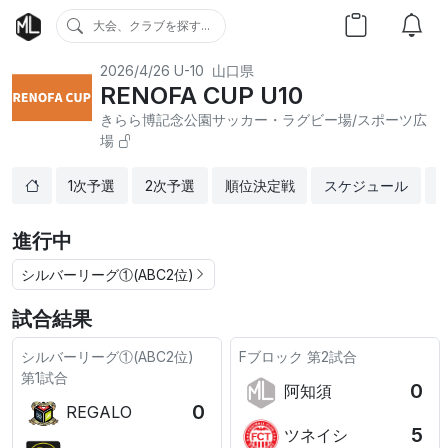
大会、クラブを探す...
2026/4/26
U-10
山口県
RENOFA CUP U10
きらら博記念公園サッカー・ラグビー場/スポーツ広
場
1次予選
2次予選
順位決定戦
スケジュール
進行中
シルバーリーグ①(ABC2位)
試合結果
シルバーリーグ①(ABC2位)
Fブロック
第2試合
第1試合
0
阿知須
0
REGALO
5
ツネイシ