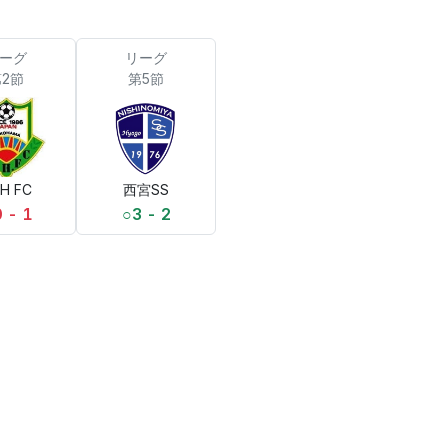
ーグ
リーグ
2節
第5節
H FC
西宮SS
0 - 1
○
3 - 2