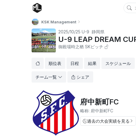
KSK Management
2025/10/25
U-9
静岡県
U-9 LEAP DREAM CU
御殿場時之栖 SKピッチ
順位表
日程
結果
スケジュール
チーム一覧
シェア
府中新町FC
略称: 府中新町FC
過去の大会実績を見る