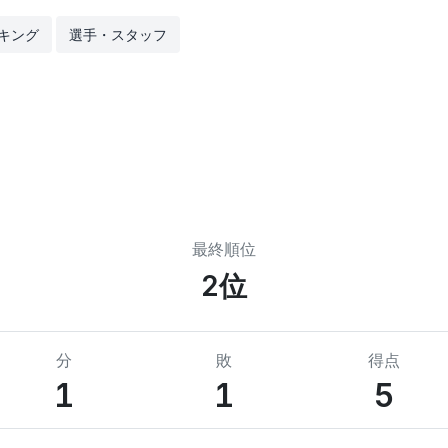
キング
選手・スタッフ
最終順位
2位
分
敗
得点
1
1
5