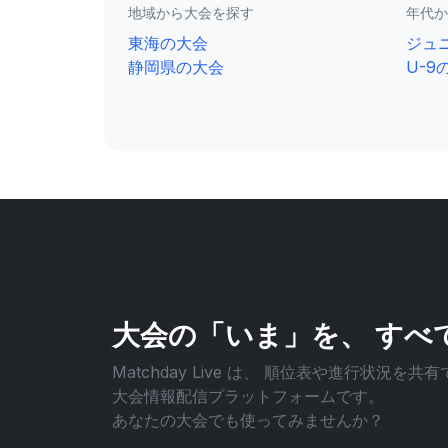
地域から大会を探す
年代か
東海の大会
ジュ
静岡県の大会
U-9
大会の「いま」を、
すべ
Matchday Live は、
順位表や進行状況を共有
大会情報配信プラットフォームです。
あなたの大会でも使ってみませんか？