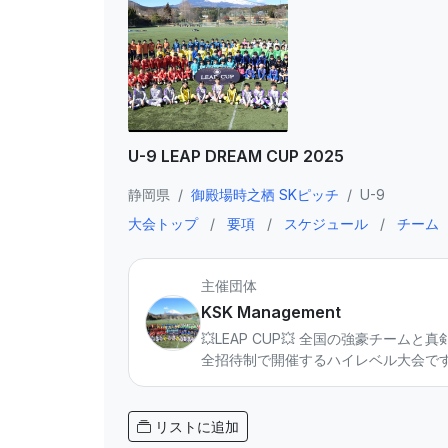
U-9 LEAP DREAM CUP 2025
静岡県
/
御殿場時之栖 SKピッチ
/
U-9
大会トップ
/
要項
/
スケジュール
/
チーム
主催団体
KSK Management
💥LEAP CUP💥 全国の強豪チームと
全招待制で開催するハイレベル大会です。 本大会はサッカーアパレルブランド DalPonte 協賛のもと運営。 U-11・U-12それぞれ年1回開催し
計100チーム以上、2000名を超え
か経験できない高強度の試合環境を提供します。 「勝つ」だけでなく ✔ 判断力 ✔ 戦う姿勢 ✔ チームで闘う力 を育むこ
にフォーカスします。 静岡から全国へ。 この大会から未来のスターが生まれる！！ 📣大会情報はInstagramで発信中！ フォロー＆大会参加希望はDMから
リストに追加
お気軽にご連絡ください。