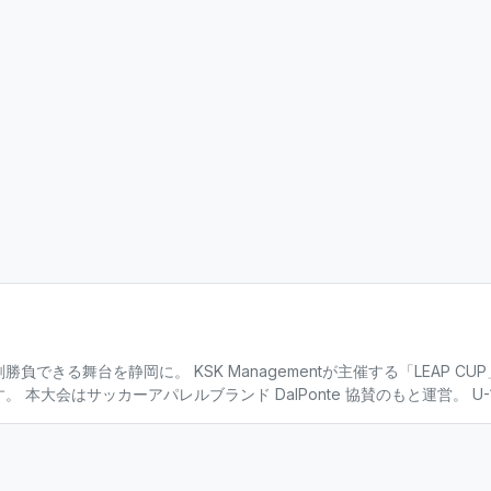
真剣勝負できる舞台を静岡に。 KSK Managementが主催する「LEAP C
、これまでに累
る選手たちが参加。 関東からはトリアネーロ町田、関西からは西宮SSな
とを目的に、選手一人ひとりの成長