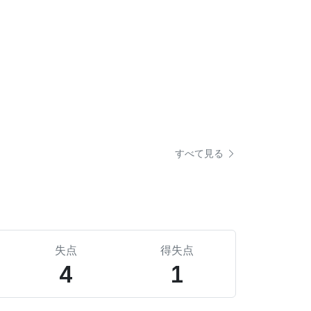
すべて見る
失点
得失点
4
1