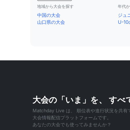
地域から大会を探す
年代か
中国の大会
ジュ
山口県の大会
U-1
大会の「いま」を、
すべ
Matchday Live は、
順位表や進行状況を共有
大会情報配信プラットフォームです。
あなたの大会でも使ってみませんか？