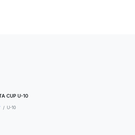
CUP U-10
市
/
U-10