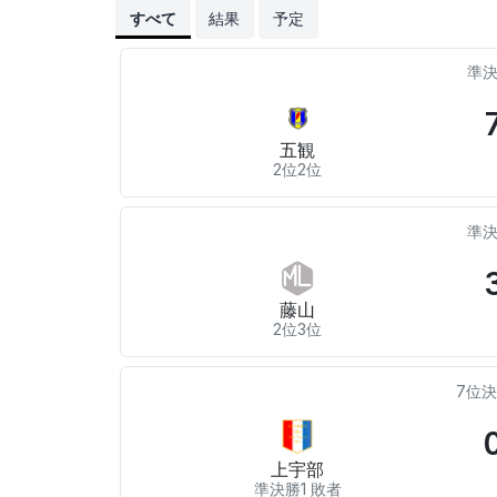
すべて
結果
予定
準決
五観
2位2位
準決
藤山
2位3位
7位
上宇部
準決勝1 敗者