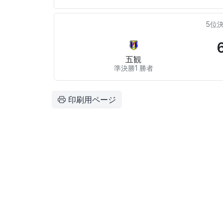
5位
五観
準決勝1 勝者
印刷用ページ