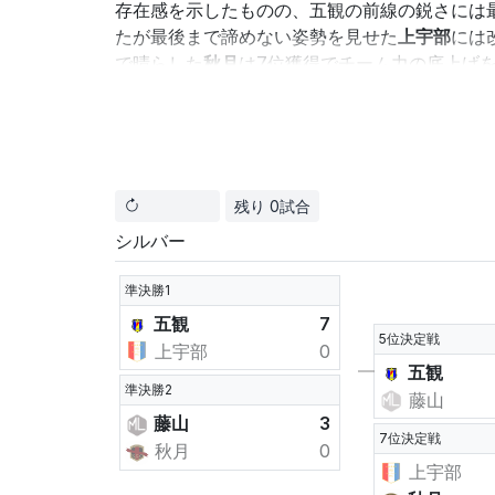
存在感を示したものの、五観の前線の鋭さには
たが最後まで諦めない姿勢を見せた
上宇部
には
で晴らした
秋月
は7位獲得でチーム力の底上げ
「攻守の切り替え」が勝敗を分けた印象で、特
五観
の攻撃力と後半の粘りが勝因
藤山
は守備からの切り替えで安定感を出し
秋月
の立て直しと、
上宇部
の継続的成長に
残り 0試合
この情報はAIによって生成されたものであり、必ずし
シルバー
準決勝1
五観
7
5位決定戦
上宇部
0
五観
準決勝2
藤山
藤山
3
7位決定戦
秋月
0
上宇部