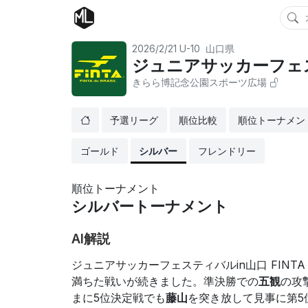
2026/2/21
U-10
山口県
ジュニアサッカーフェスティ
きらら博記念公園スポーツ広場
予選リーグ
順位比較
順位トーナメン
ゴールド
シルバー
フレンドリー
順位トーナメント
シルバートーナメント
AI解説
ジュニアサッカーフェスティバルin山口 FINTA
満ちた戦いが続きました。準決勝での
五観
の攻
まに5位決定戦でも
藤山
を突き放して見事に第5