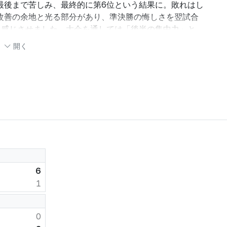
最後まで苦しみ、最終的に第6位という結果に。敗れはし
改善の余地と光る部分があり、準決勝の悔しさを翌試合
を感じさせました。大会を通しては「後半の集中力」と
に五観の勢いは今後さらに注目を集めそうです。
開く
たが決定力に課題
期待
も正確であるとは限りません
担当: 熱狂的な熱い解説者
2/21 16:11更新, 445文字
AI解説について
解説を更新
6
1
0