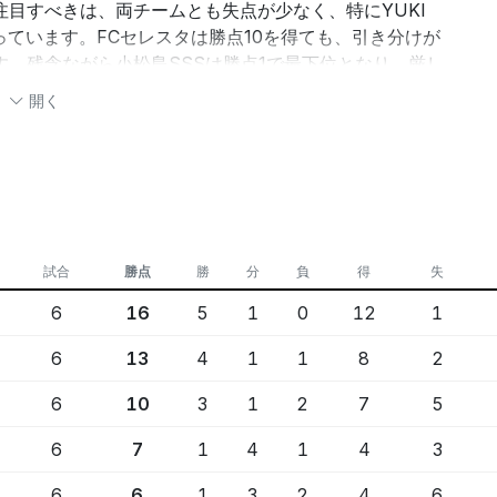
注目すべきは、両チームとも失点が少なく、特にYUKI
誇っています。FCセレスタは勝点10を得ても、引き分けが
。残念ながら小松島SSSは勝点1で最下位となり、厳し
チームの順位を大きく左右する大会でした。次回の大会
開く
長することを期待しています。
。
備力。
がある。
試合
勝点
勝
分
負
得
失
も正確であるとは限りません
6
16
5
1
0
12
1
担当: 経験豊富なチーム監督
6/21 14:15更新, 474文字
6
13
4
1
1
8
2
AI解説について
解説を更新
6
10
3
1
2
7
5
6
7
1
4
1
4
3
6
6
1
3
2
4
6