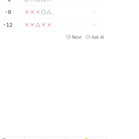
-6
-
-12
-
Next
Ask AI