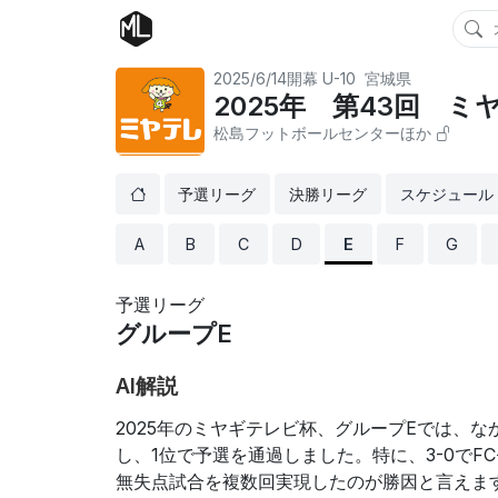
2025/6/14開幕
U-10
宮城県
2025年 第43回 
松島フットボールセンターほか
予選リーグ
決勝リーグ
スケジュール
A
B
C
D
E
F
G
予選リーグ
グループE
AI解説
2025年のミヤギテレビ杯、グループEでは、な
し、1位で予選を通過しました。特に、3-0で
無失点試合を複数回実現したのが勝因と言えます。YU