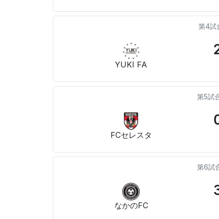
第4試
YUKI FA
第5試
FCセレスタ
第6試
なかのFC