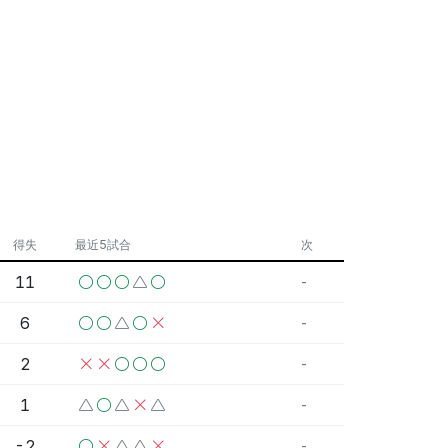
得失
最近5試合
次
11
-
6
-
2
-
1
-
-2
-