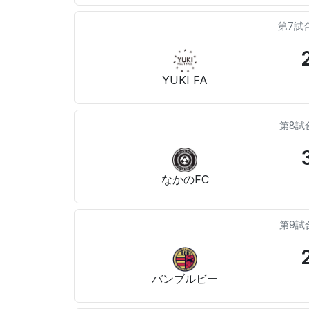
第7試
YUKI FA
第8試
なかのFC
第9試
バンブルビー