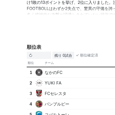
け1敗の13ポイントを挙げ、2位に入りました。
FOOTBOLLはわずか2失点で、驚異の守備を
多く積極的な攻撃が浸透しきれていない状況です
い結果となりました。全体的に、守備の強化が
では、各チームがこの経験を生かしてさらに成
ポイント:
順位表
なかのFCの無失点試合の多さが強さの要因
YUKI FOOTBOLL ACADEMYの堅実な守
順位確定済
残り 0試合
小松島SSSは今後の改善点を見つける必要
順位
チーム
この情報はAIによって生成されたものであり、必ずし
なかのFC
1
YUKI FA
2
FCセレスタ
3
バンブルビー
4
コバルトーレ
5