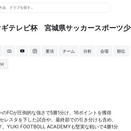
大会、クラブを探す...
ミヤギテレビ杯 宮城県サッカースポーツ少
要項
チーム
分析
会場
順位
H
かのFCが圧倒的な強さで5勝1分け、16ポイントを獲得
FCセレスタを下した試合や、最終節での引き分けも含め、
KI FOOTBOLL ACADEMYも堅実な戦いで4勝1分