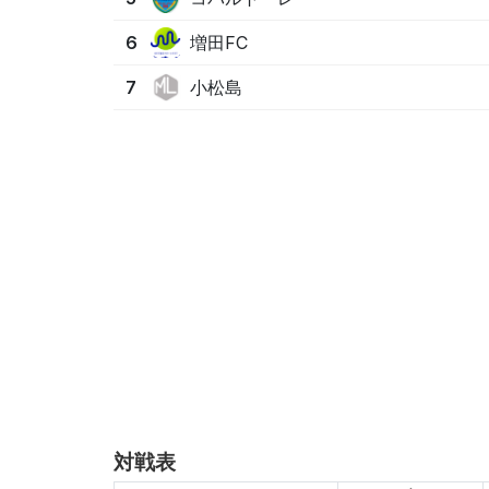
増田FC
6
小松島
7
対戦表