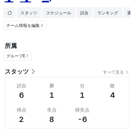
スタッツ
スケジュール
試合
ランキング
選
チーム情報を編集
所属
グループE
スタッツ
すべて見る
試合
勝
分
敗
6
1
1
4
得点
失点
得失点
2
8
-6