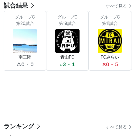
試合結果
すべて見る
グループC
グループC
グループC
第20試合
第18試合
第11試合
南三陸
青山FC
FCみらい
△
0 - 0
○
3 - 1
✕
0 - 5
ランキング
すべて見る