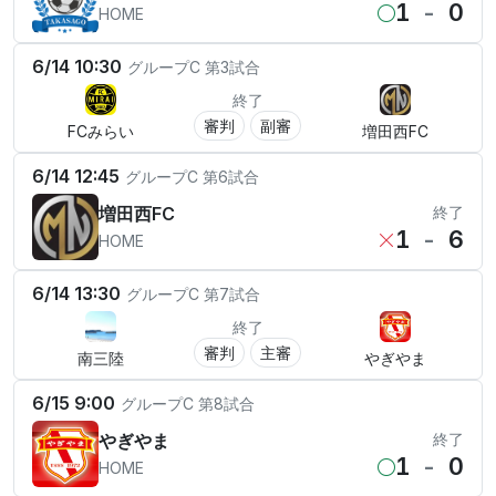
1
-
0
HOME
6/14 10:30
グループC
第3試合
終了
審判
副審
FCみらい
増田西FC
6/14 12:45
グループC
第6試合
増田西FC
終了
1
-
6
HOME
6/14 13:30
グループC
第7試合
終了
審判
主審
南三陸
やぎやま
6/15 9:00
グループC
第8試合
やぎやま
終了
1
-
0
HOME