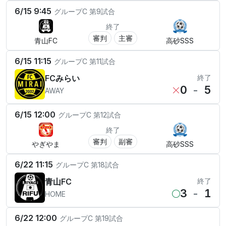
6/15 9:45
グループC
第9試合
終了
審判
主審
青山FC
高砂SSS
6/15 11:15
グループC
第11試合
FCみらい
終了
0
-
5
AWAY
6/15 12:00
グループC
第12試合
終了
審判
副審
やぎやま
高砂SSS
6/22 11:15
グループC
第18試合
青山FC
終了
3
-
1
HOME
6/22 12:00
グループC
第19試合