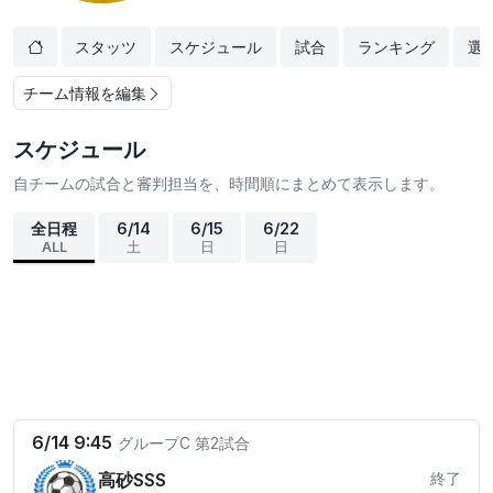
スタッツ
スケジュール
試合
ランキング
選
チーム情報を編集
スケジュール
自チームの試合と審判担当を、時間順にまとめて表示します。
全日程
6/14
6/15
6/22
ALL
土
日
日
6/14 9:45
グループC
第2試合
高砂SSS
終了