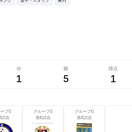
キング
選手・スタッフ
審判
分
敗
得点
1
5
1
ープG
グループG
グループG
11試合
第8試合
第6試合