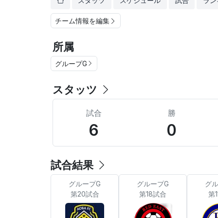
スタッツ
スケジュール
試合
ラン
チーム情報を編集
所属
グループG
スタッツ
試合
勝
6
0
試合結果
グループG
グループG
グル
第20試合
第18試合
第