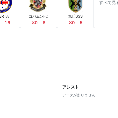
すべて見
BERTA
コパムンFC
旭丘SSS
 - 16
✕
0 - 6
✕
0 - 5
アシスト
データがありません