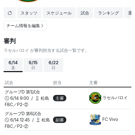
スタッツ
スケジュール
試合
ランキング
選
チーム情報を編集
審判
ラセルバロイ が審判担当する試合一覧です。
6/14
6/15
6/22
土
日
日
試合
担当
主審
グループD
第1試合
ラセルバロイ
6/14 9:00 /
松島
主審
FBC／P2-②
グループD
第6試合
FC Vivo
6/14 12:45 /
松島
副審
FBC／P2-②