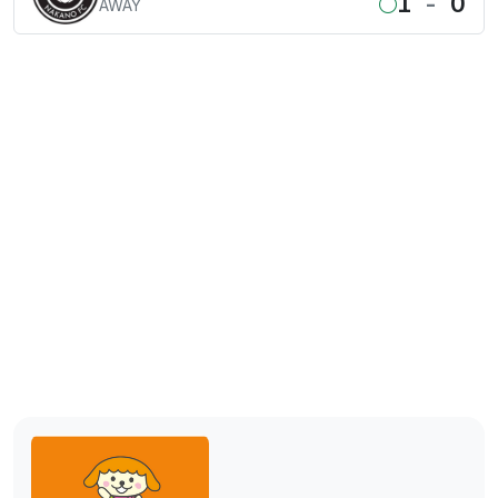
1
-
0
AWAY