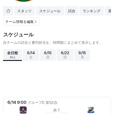
スタッツ
スケジュール
試合
ランキング
選
チーム情報を編集
スケジュール
自チームの試合と審判担当を、時間順にまとめて表示します。
全日程
6/14
6/15
6/22
9/15
ALL
土
日
日
月
6/14 9:00
グループD
第1試合
終了