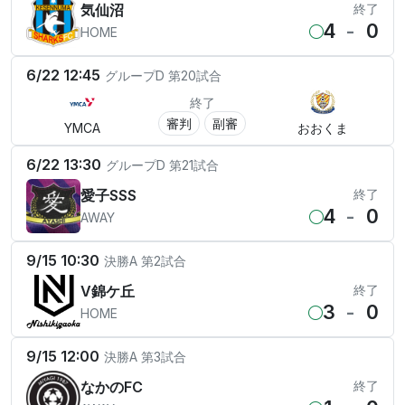
気仙沼
終了
4
-
0
HOME
6/22 12:45
グループD
第20試合
終了
審判
副審
YMCA
おおくま
6/22 13:30
グループD
第21試合
愛子SSS
終了
4
-
0
AWAY
9/15 10:30
決勝A
第2試合
V錦ケ丘
終了
3
-
0
HOME
9/15 12:00
決勝A
第3試合
なかのFC
終了