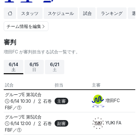
スタッツ
スケジュール
試合
ランキング
選
チーム情報を編集
審判
増田FC が審判担当する試合一覧です。
6/14
6/15
6/21
土
日
土
試合
担当
主審
グループE
第3試合
増田FC
6/14 10:30 /
石巻
主審
FBF／①
グループE
第5試合
YUKI FA
6/14 12:00 /
石巻
副審
FBF／①