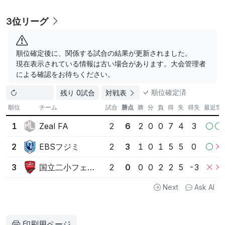
3位リーグ
順位確定後に、関係する試合の結果が更新されました。
現在表示されている情報は古い場合があります。大会管理者
による確認をお待ちください。
順位確定済
残り 0試合
対戦表
順位
チーム
試合
勝点
勝
分
負
得
失
得失
最近5
Zeal FA
1
2
6
2
0
0
7
4
3
EBSフジミ
2
2
3
1
0
1
5
5
0
国立二小フェリシダージェ
3
2
0
0
0
2
2
5
-3
Next
Ask AI
印刷用ページ