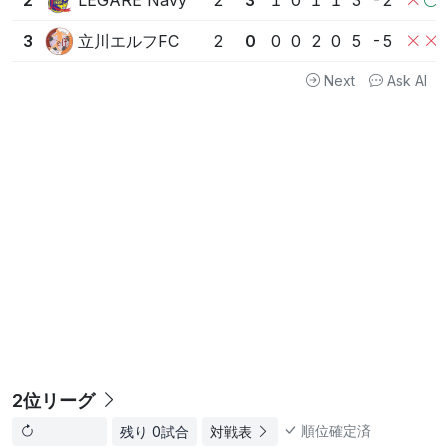
2
2
3
1
0
1
1
3
-2
立川エルフFC
3
2
0
0
0
2
0
5
-5
Next
Ask AI
2位リーグ
順位確定済
残り 0試合
対戦表