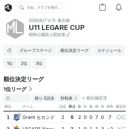
大会、クラブを探す...
2026/6/7
U-11
東京都
U11 LEGARE CUP
昭和公園陸上競技場
グループステージ
順位決定リーグ
スケジュール
1位
2位
3位
順位決定リーグ
1位リーグ
順位確定済
残り 0試合
対戦表
順位
チーム
試合
勝点
勝
分
負
得
失
得失
最近5試
Grant セカンド
1
2
6
2
0
0
7
0
7
LEGARE Navy