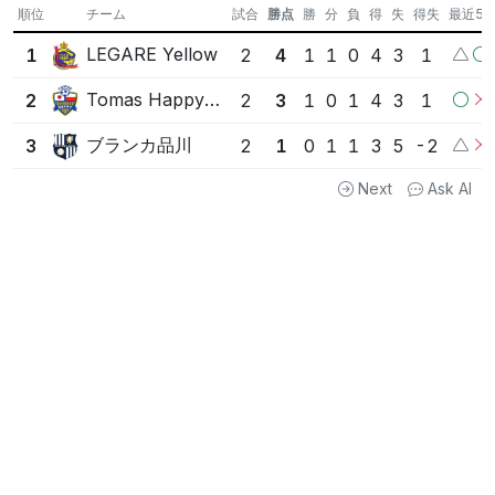
順位
チーム
試合
勝点
勝
分
負
得
失
得失
最近5
LEGARE Yellow
1
2
4
1
1
0
4
3
1
Tomas Happy FC
2
2
3
1
0
1
4
3
1
ブランカ品川
3
2
1
0
1
1
3
5
-2
Next
Ask AI