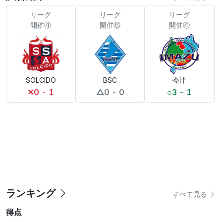
リーグ
リーグ
リーグ
開催④
開催⑥
開催④
SOLCIDO
BSC
今津
✕
0 - 1
△
0 - 0
○
3 - 1
ランキング
すべて見る
得点