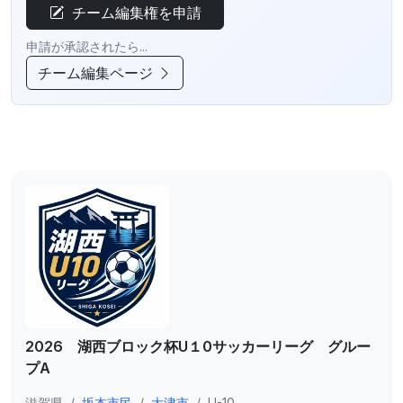
チーム編集権を申請
申請が承認されたら...
チーム編集ページ
2026 湖西ブロック杯U１0サッカーリーグ グルー
プA
滋賀県
/
坂本市民
/
大津市
/
U-10