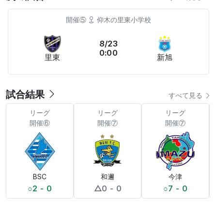
開催⑤
仰木の里東小学校
8/23
0:00
里東
新旭
試合結果
すべて見る
リーグ
リーグ
リーグ
開催⑥
開催⑦
開催⑦
BSC
和邇
今津
○
2 - 0
△
0 - 0
○
7 - 0