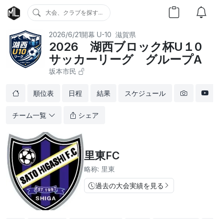
大会、クラブを探す...
2026/6/21開幕
U-10
滋賀県
2026 湖西ブロック杯U１0
サッカーリーグ グループA
坂本市民
順位表
日程
結果
スケジュール
チーム一覧
シェア
里東FC
略称: 里東
過去の大会実績を見る