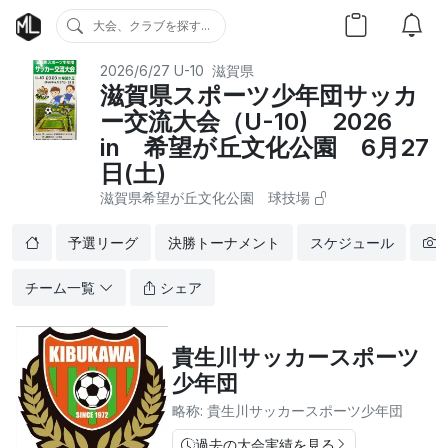
大会、クラブを探す...
2026/6/27
U-10
滋賀県
滋賀県スポーツ少年団サッカ
ー交流大会（U-10) 2026
in 希望が丘文化公園 6月27
日(土)
滋賀県希望が丘文化公園 球技場
予選リーグ
決勝トーナメント
スケジュール
チーム一覧
シェア
貴生川サッカースポーツ
少年団
略称: 貴生川サッカースポーツ少年団
過去の大会実績を見る