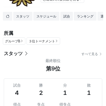
スタッツ
スケジュール
試合
ランキング
選
所属
グループB
３位トーナメント
スタッツ
すべて見る
最終順位
第9位
試合
勝
分
敗
4
2
1
1
得点
失点
得失点