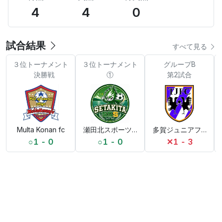
4
4
0
試合結果
すべて見る
３位トーナメント
３位トーナメント
グループB
決勝戦
①
第2試合
Multa Konan fc
瀬田北スポーツ少年団
多賀ジュニアフットボ
○
1 - 0
○
1 - 0
✕
1 - 3