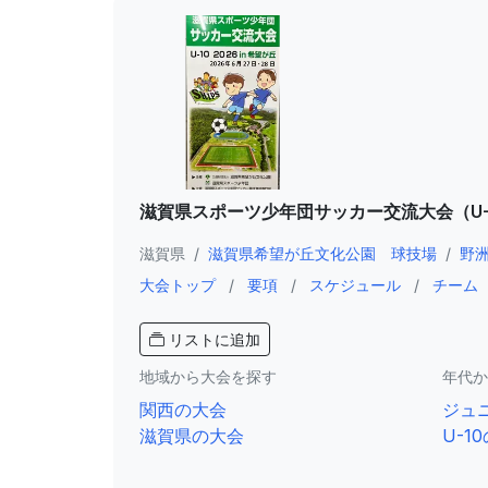
滋賀県スポーツ少年団サッカー交流大会（U-10
滋賀県
/
滋賀県希望が丘文化公園 球技場
/
野
大会トップ
/
要項
/
スケジュール
/
チーム
リストに追加
地域から大会を探す
年代か
関西の大会
ジュ
滋賀県の大会
U-1