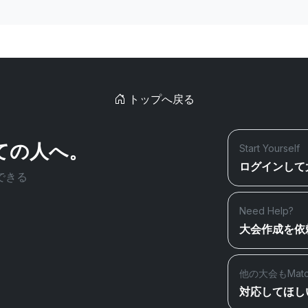
トップへ戻る
ての人へ。
Start Yourself
ログインして
できる
Need Help?
大会作成を依
他の大会もMat
対応してほし