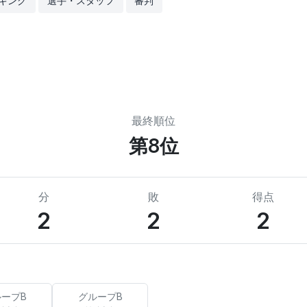
キング
選手・スタッフ
審判
最終順位
第8位
分
敗
得点
2
2
2
ープB
グループB