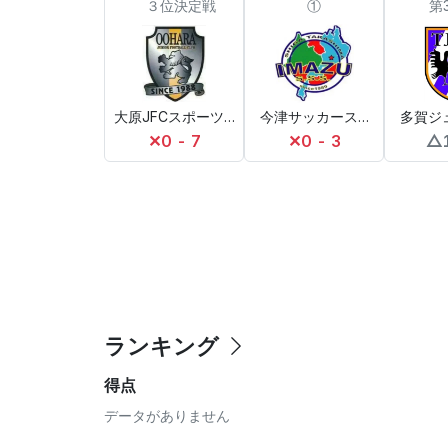
３位決定戦
①
第
大原JFCスポーツ少年団
今津サッカースポーツ少年団
多賀ジ
✕
0 - 7
✕
0 - 3
△
ランキング
得点
データがありません