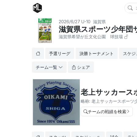
2026/6/27
U-10
滋賀県
滋賀県スポーツ少年団サッ
滋賀県希望が丘文化公園 球技場
予選リーグ
決勝トーナメント
スケジ
チーム一覧
シェア
老上サッカース
略称: 老上サッカースポーツ
チームの戦績を検索