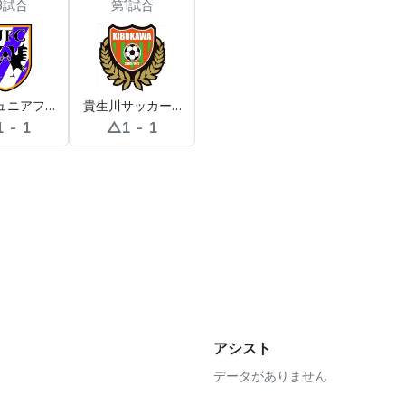
3試合
第1試合
ュニアフットボールクラブ
貴生川サッカースポーツ少年団
1 - 1
△
1 - 1
アシスト
データがありません