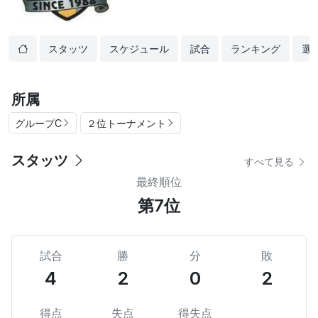
スタッツ
スケジュール
試合
ランキング
選
所属
グループC
２位トーナメント
スタッツ
すべて見る
最終順位
第7位
試合
勝
分
敗
4
2
0
2
得点
失点
得失点