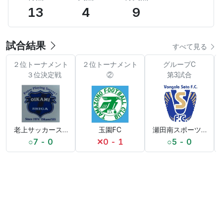
13
4
9
試合結果
すべて見る
２位トーナメント
２位トーナメント
グループC
３位決定戦
②
第3試合
老上サッカースポーツ少年団
玉園FC
瀬田南スポーツ少年団
○
7 - 0
✕
0 - 1
○
5 - 0