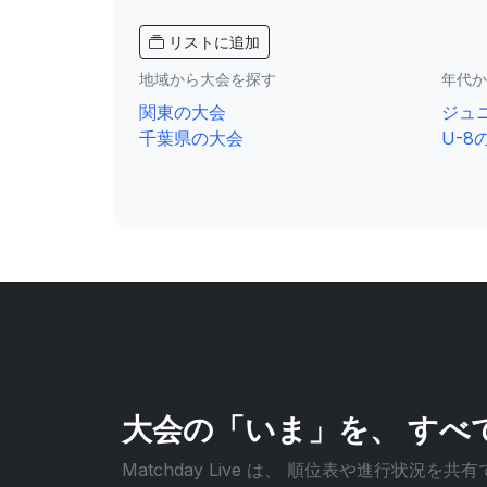
リストに追加
地域から大会を探す
年代か
関東の大会
ジュ
千葉県の大会
U-8
大会の「いま」を、
すべ
Matchday Live は、
順位表や進行状況を共有