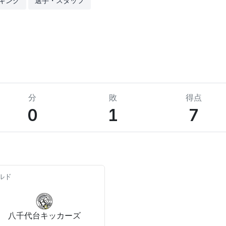
キング
選手・スタッフ
分
敗
得点
0
1
7
ルド
八千代台キッカーズ