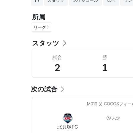
スタッツ
スケジュール
試合
ラン
所属
リーグ
スタッツ
試合
勝
2
1
次の試合
M019
COCOSフィー
未定
北貝塚FC