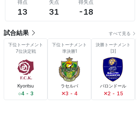
得点
失点
得失点
13
31
-18
試合結果
すべて見る
下位トーナメント
下位トーナメント
決勝トーナメント
7位決定戦
準決勝1
[3]
Kyoritsu
ラセルバ
バロンドール
○
4 - 3
✕
3 - 4
✕
2 - 15