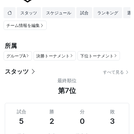
スタッツ
スケジュール
試合
ランキング
選
チーム情報を編集
所属
グループA
決勝トーナメント
下位トーナメント
スタッツ
すべて見る
最終順位
第7位
試合
勝
分
敗
5
2
0
3