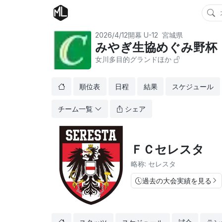
2026/4/12開幕
U-12
宮城県
みやぎ生協めぐみ野杯 
女川多目的グランドほか
順位表
日程
結果
スケジュール
チーム一覧
シェア
ＦＣセレスタ
略称: セレスタ
過去の大会実績を見る