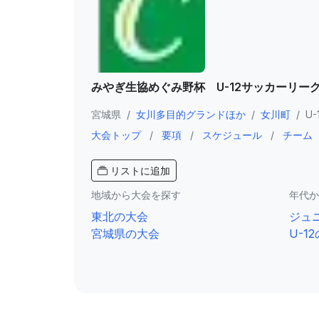
みやぎ生協めぐみ野杯 U-12サッカーリー
宮城県
/
女川多目的グランドほか
/
女川町
/
U-
大会トップ
/
要項
/
スケジュール
/
チーム
リストに追加
地域から大会を探す
年代か
東北の大会
ジュ
宮城県の大会
U-1