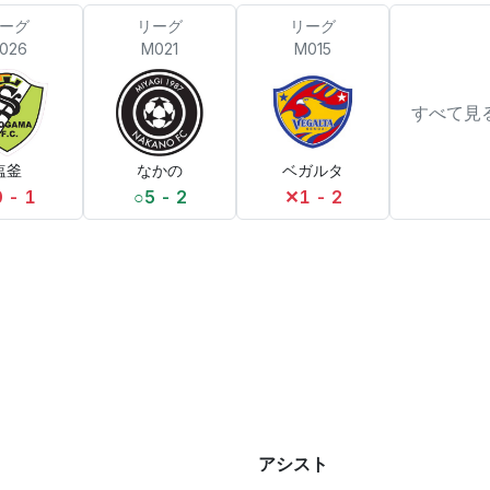
ーグ
リーグ
リーグ
026
M021
M015
すべて見
塩釜
なかの
ベガルタ
0 - 1
○
5 - 2
✕
1 - 2
アシスト