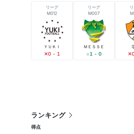
リーグ
リーグ
リ
M012
M007
M
ＹＵＫＩ
ＭＥＳＳＥ
✕
0 - 1
○
1 - 0
✕
ランキング
得点