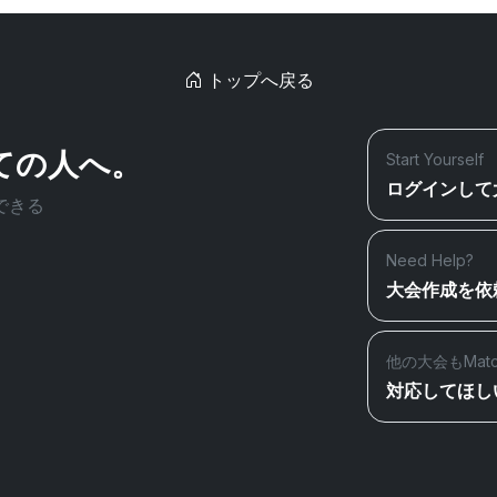
トップへ戻る
ての人へ。
Start Yourself
ログインして
できる
Need Help?
大会作成を依
他の大会もMat
対応してほし