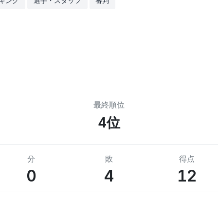
キング
選手・スタッフ
審判
最終順位
4位
分
敗
得点
0
4
12