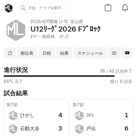
大会、クラブを探す...
2026/4/11開幕
U-12
富山県
U12ﾘｰｸﾞ2026 Fﾌﾞﾛｯｸ
ｵﾘﾊﾞｰ 殿様林 ｺｱ
順位表
日程
結果
スケジュール
進行状況
36
/ 42 試合終了
86% 完了
残り 6 試合
試合結果
第7節
第7節
4
1
ひがし
ｺﾅﾝ
3
6
石動大谷
戸出