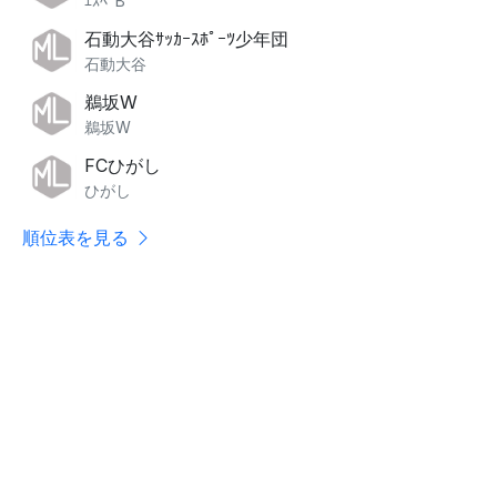
ｴｽﾍﾟB
石動大谷ｻｯｶｰｽﾎﾟｰﾂ少年団
石動大谷
鵜坂W
鵜坂W
FCひがし
ひがし
順位表を見る