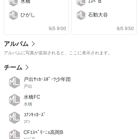
水橋
ｴｽﾍﾟB
ひがし
石動大谷
9/5 9:00
9/5 9:50
アルバム
アルバムに写真が追加されると、ここに表示されます。
チーム
戸出ｻｯｶｰｽﾎﾟｰﾂ少年団
戸出
水橋FC
水橋
ｺﾅﾝｷｯｶｰｽﾞ
ｺﾅﾝ
CFｴｽﾍﾟﾘｰﾆｮ高岡B