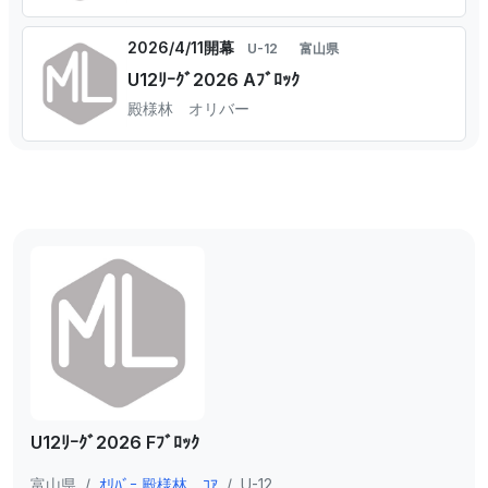
2026/4/11開幕
U-12
富山県
U12ﾘｰｸﾞ2026 Aﾌﾞﾛｯｸ
殿様林 オリバー
U12ﾘｰｸﾞ2026 Fﾌﾞﾛｯｸ
富山県
/
ｵﾘﾊﾞｰ 殿様林 ｺｱ
/
U-12