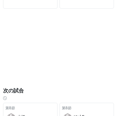
次の試合
第8節
第8節