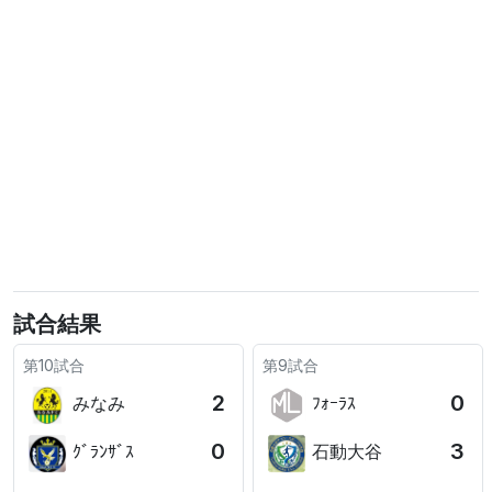
試合結果
第10試合
第9試合
2
0
みなみ
ﾌｫｰﾗｽ
0
3
ｸﾞﾗﾝｻﾞｽ
石動大谷