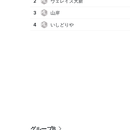
ヴェレイズ大新
2
山岸
3
いしどりや
4
グループB