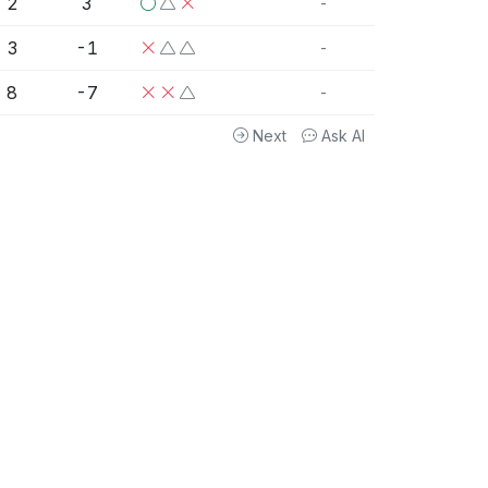
2
3
-
3
-1
-
8
-7
-
Next
Ask AI