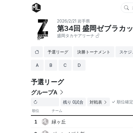
2026/2/21
岩手県
第34回 盛岡ゼブラカ
盛岡タカヤアリーナ
予選リーグ
決勝トーナメント
スケジ
A
B
C
D
予選リーグ
グループA
順位確
残り 0試合
対戦表
順位
チーム
緑ヶ丘
1