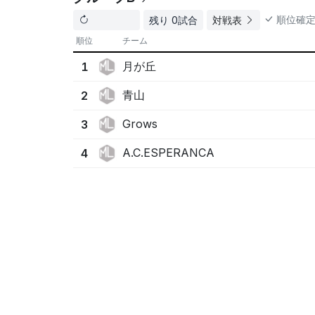
順位確
残り 0試合
対戦表
順位
チーム
月が丘
1
青山
2
Grows
3
A.C.ESPERANCA
4