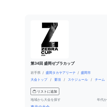
第34回 盛岡ゼブラカップ
岩手県
/
盛岡タカヤアリーナ
/
盛岡市
大会トップ
/
要項
/
スケジュール
/
チーム
リストに追加
地域から大会を探す
年代か
東北の大会