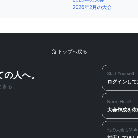
2026年2月の大会
トップへ戻る
ての人へ。
Start Yourself
ログインして
できる
Need Help?
大会作成を依
他の大会もMat
対応してほし