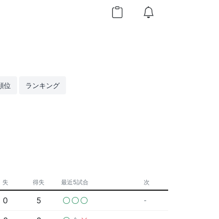
順位
ランキング
失
得失
最近5試合
次
0
5
-