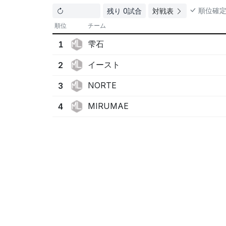
順位確
残り 0試合
対戦表
順位
チーム
雫石
1
イースト
2
NORTE
3
MIRUMAE
4