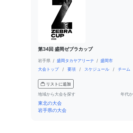
第34回 盛岡ゼブラカップ
岩手県
/
盛岡タカヤアリーナ
/
盛岡市
大会トップ
/
要項
/
スケジュール
/
チーム
リストに追加
地域から大会を探す
年代か
東北の大会
岩手県の大会