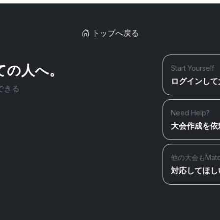
トップへ戻る
ての人へ。
Start Yourself
ログインして
できる
Need Help?
大会作成を依
他の大会もMat
対応してほし