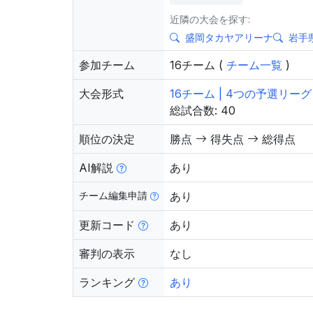
近隣の大会を探す:
盛岡タカヤアリーナ
岩手
参加チーム
16チーム (
チーム一覧
)
大会形式
16チーム | 4つの予選リ
総試合数: 40
順位の決定
勝点
得失点
総得点
AI解説
あり
チーム編集申請
あり
更新コード
あり
審判の表示
なし
ランキング
あり