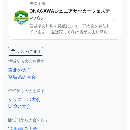
主催団体
ONAGAWAジュニアサッカーフェステ
ィバル
宮城県女川町を拠点にジュニア大会を開催し
ています。 夏は涼しく冬は雪があまり降らな
い好立地で、県内外からのチームを迎えてい
ます。 ジュニアサッカーの聖地に向けて活動
をしています。 【主催大会】 ◾️SUMMER
リストに追加
CAMP・WINTER CAMP U-10/U-11/U-12 ◾️ミ
地域から大会を探す
ニサッカー大会U-8/U-9 ◾️U-10東北チャンピ
オンシップ（主管） 大会参加等興味のあるチ
東北の大会
ームはInstagramのDMからご連絡ください。
宮城県の大会
年代から大会を探す
ジュニアの大会
U-9の大会
開催日から大会を探す
2025年の大会