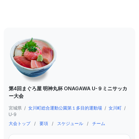
第4回まぐろ屋 明神丸杯 ONAGAWA U-９ミニサッカ
ー⼤会
宮城県
/
⼥川町総合運動公園第１多⽬的運動場
/
女川町
/
U-9
大会トップ
/
要項
/
スケジュール
/
チーム