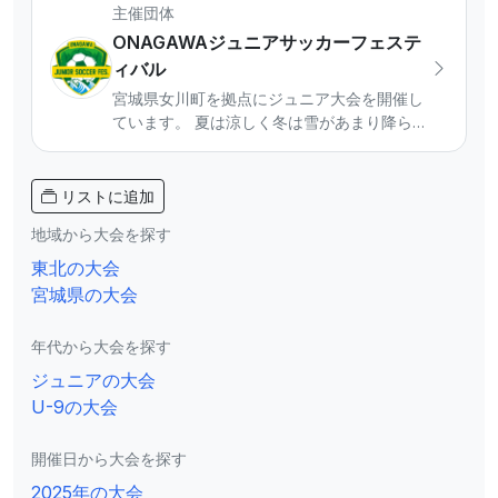
主催団体
ONAGAWAジュニアサッカーフェステ
ィバル
宮城県女川町を拠点にジュニア大会を開催し
ています。 夏は涼しく冬は雪があまり降らな
い好立地で、県内外からのチームを迎えてい
ます。 ジュニアサッカーの聖地に向けて活動
をしています。 【主催大会】 ◾️SUMMER
リストに追加
CAMP・WINTER CAMP U-10/U-11/U-12 ◾️ミ
地域から大会を探す
ニサッカー大会U-8/U-9 ◾️U-10東北チャンピ
オンシップ（主管） 大会参加等興味のあるチ
東北の大会
ームはInstagramのDMからご連絡ください。
宮城県の大会
年代から大会を探す
ジュニアの大会
U-9の大会
開催日から大会を探す
2025年の大会