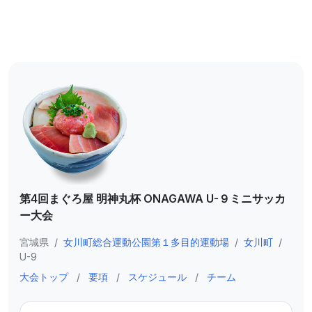
第4回まぐろ屋 明神丸杯 ONAGAWA U-９ミニサッカ
ー⼤会
宮城県
/
⼥川町総合運動公園第１多⽬的運動場
/
女川町
/
U-9
大会トップ
/
要項
/
スケジュール
/
チーム