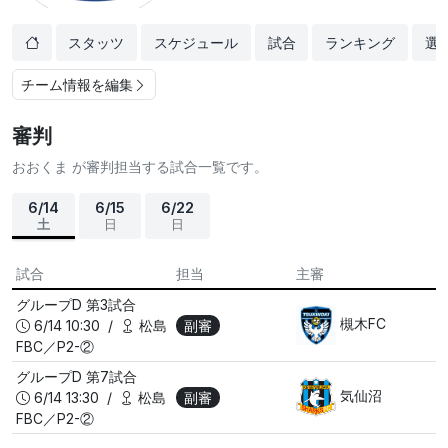
スタッツ
スケジュール
試合
ランキング
選
チーム情報を編集
審判
おおくま が審判担当する試合一覧です。
6/14
6/15
6/22
土
日
日
試合
担当
主審
グループD
第3試合
槻木FC
6/14 10:30 /
松島
副審
FBC／P2-②
グループD
第7試合
気仙沼
6/14 13:30 /
松島
副審
FBC／P2-②