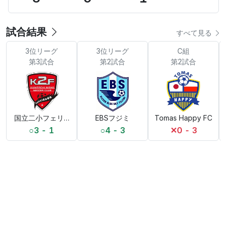
試合結果
すべて見る
3位リーグ
3位リーグ
C組
第3試合
第2試合
第2試合
国立二小フェリシダージェ
EBSフジミ
Tomas Happy FC
○
3 - 1
○
4 - 3
✕
0 - 3