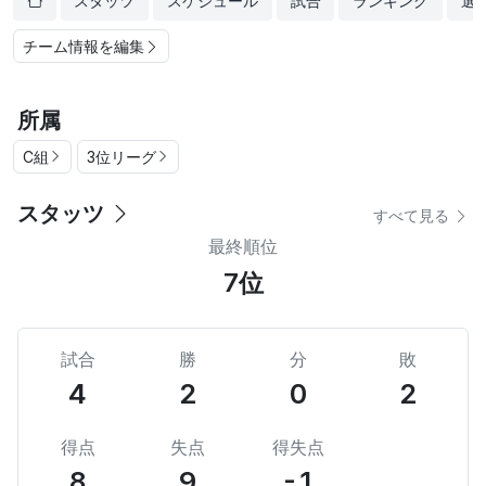
スタッツ
スケジュール
試合
ランキング
選
チーム情報を編集
所属
C組
3位リーグ
スタッツ
すべて見る
最終順位
7位
試合
勝
分
敗
4
2
0
2
得点
失点
得失点
8
9
-1