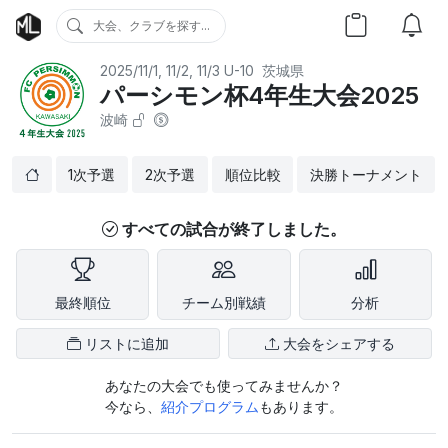
大会、クラブを探す...
2025/11/1, 11/2, 11/3
U-10
茨城県
パーシモン杯4年生大会2025
波崎
1次予選
2次予選
順位比較
決勝トーナメント
すべての試合が終了しました。
最終順位
チーム別戦績
分析
リストに追加
大会をシェアする
あなたの大会でも使ってみませんか？
今なら、
紹介プログラム
もあります。