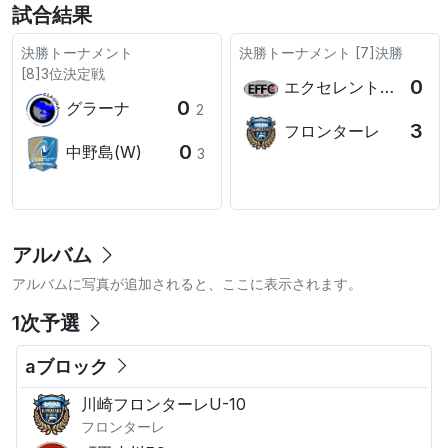
試合結果
決勝トーナメント
決勝トーナメント
[7]決勝
[8]3位決定戦
0
エクセレントフィート
0
グラーナ
2
3
フロンターレ
0
中野島(W)
3
アルバム
アルバムに写真が追加されると、ここに表示されます。
1次予選
aブロック
川崎フロンターレU-10
フロンターレ