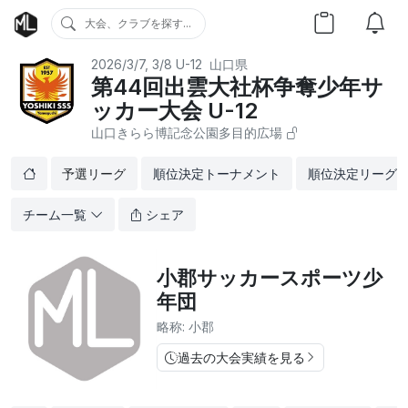
大会、クラブを探す...
2026/3/7, 3/8
U-12
山口県
第44回出雲大社杯争奪少年サ
ッカー大会 U-12
山口きらら博記念公園多目的広場
予選リーグ
順位決定トーナメント
順位決定リーグ
チーム一覧
シェア
小郡サッカースポーツ少
年団
略称: 小郡
過去の大会実績を見る